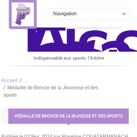
Ass
Fr
Panneau de gestion des cookies
du
Co
Arb
Mul
de
Indispensable aux sports: l'Arbitre
la
No
Accueil
Aq
Médaille de Bronze de la Jeunesse et des
sports
MÉDAILLE DE BRONZE DE LA JEUNESSE ET DES SPORTS
Publiée le
02 févr. 2024
par Roseline COUATARMANACH