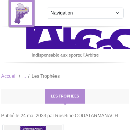
Ass
Fr
Panneau de gestion des cookies
du
Co
Arb
Mul
de
Indispensable aux sports: l'Arbitre
la
No
Accueil
Les Trophées
Aq
LES TROPHÉES
Publié le
24 mai 2023
par Roseline COUATARMANACH